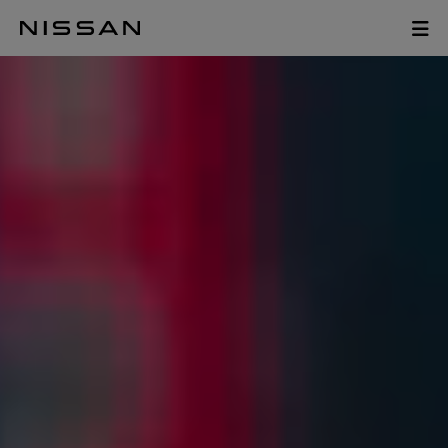
Pomiń,
KONFIGURUJ
aby
NISSAN ARIYA
przejść
do
głównych
treści