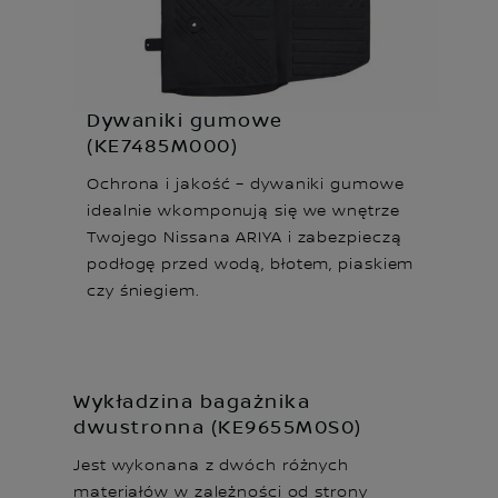
Dywaniki gumowe
(KE7485M000)
Ochrona i jakość – dywaniki gumowe
idealnie wkomp onują się we wnętrze
Twojego Nissana ARIYA i zabezpiecz ą
podłogę przed wodą, błotem, piaskiem
czy śniegiem.
Wykładzina bagażnika
dwustronna (KE9655M0S0)
Jest wykonana z dwóch różnych
materiałów w zależności od strony