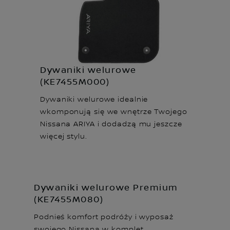
Dywaniki welurowe
(KE7455M000)
Dywaniki welurowe idealnie
wkomponują s ię we wnętrze Twojego
Nissana ARIYA i dodadzą mu jeszcze
więcej stylu.
Dywaniki welurowe Premium
(KE7455M080)
Podnieś komfort podróży i wyposaż
swojego Nissana w komplet