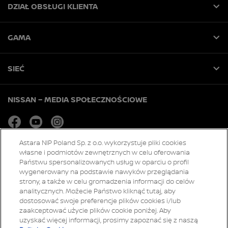
DZIAŁ OBSŁUGI KLIENTA
GAMA
SIEĆ
NISSAN – MEDIA SPOŁECZNOŚCIOWE
facebook
youtube
instagram
Astara NIP Poland Sp. z o.o. wykorzystuje pliki cookies
własne i podmiotów zewnętrznych w celu oferowania
Strony globalne
Państwu spersonalizowanych usług w oparciu o profil
Mapa strony
wygenerowany na podstawie nawyków przeglądania
strony, a także w celu gromadzenia informacji do celów
Serwis informacyjny
analitycznych. Możecie Państwo kliknąć tutaj, aby
Deklaracja dostępności
dostosować swoje preferencje plików cookies i/lub
Strategia podatkowa
zaakceptować użycie plików cookie poniżej. Aby
uzyskać więcej informacji, prosimy zapoznać się z naszą