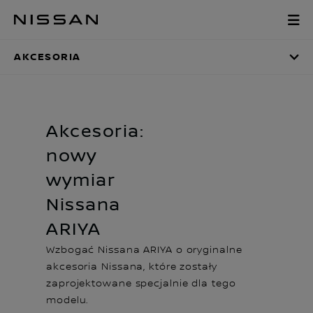
Pomiń,
Akcesoria
aby
przejść
AKCESORIA
do
głównych
treści
Akcesoria:
nowy
wymiar
Nissana
ARIYA
Wzbogać Nissana ARIYA o oryginalne
akcesoria Nissana, które zostały
zaprojektowane specjalnie dla tego
modelu.