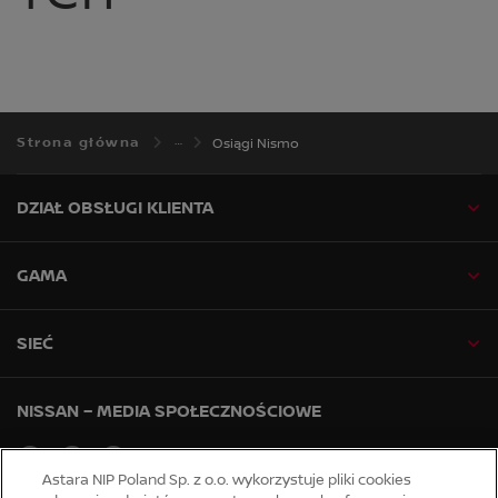
Strona główna
Osiągi Nismo
DZIAŁ OBSŁUGI KLIENTA
GAMA
SIEĆ
NISSAN – MEDIA SPOŁECZNOŚCIOWE
facebook
youtube
instagram
Astara NIP Poland Sp. z o.o. wykorzystuje pliki cookies