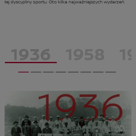
tej dyscypliny sportu. Oto kilka najważniejszych wydarzeń.
1
2
3
4
5
6
7
8