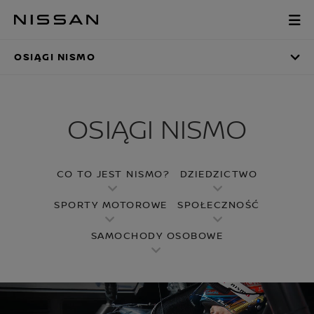
Pomiń,
aby
OSIĄGI NISMO
przejść
do
OSIĄGI NISMO
głównych
treści
OSIĄGI NISMO
CO TO JEST NISMO?
DZIEDZICTWO
SPORTY MOTOROWE
SPOŁECZNOŚĆ
SAMOCHODY OSOBOWE