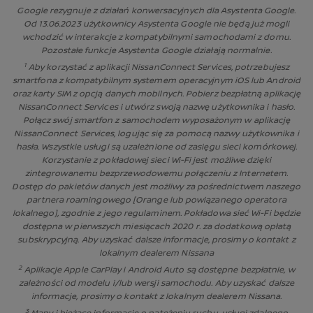
Google rezygnuje z działań konwersacyjnych dla Asystenta Google.
Od 13.06.2023 użytkownicy Asystenta Google nie będą już mogli
wchodzić w interakcje z kompatybilnymi samochodami z domu.
Pozostałe funkcje Asystenta Google działają normalnie.
1
Aby korzystać z aplikacji NissanConnect Services, potrzebujesz
smartfona z kompatybilnym systemem operacyjnym iOS lub Android
oraz karty SIM z opcją danych mobilnych. Pobierz bezpłatną aplikację
NissanConnect Services i utwórz swoją nazwę użytkownika i hasło.
Połącz swój smartfon z samochodem wyposażonym w aplikację
NissanConnect Services, logując się za pomocą nazwy użytkownika i
hasła. Wszystkie usługi są uzależnione od zasięgu sieci komórkowej.
Korzystanie z pokładowej sieci Wi-Fi jest możliwe dzięki
zintegrowanemu bezprzewodowemu połączeniu z Internetem.
Dostęp do pakietów danych jest możliwy za pośrednictwem naszego
partnera roamingowego [Orange lub powiązanego operatora
lokalnego], zgodnie z jego regulaminem. Pokładowa sieć Wi-Fi będzie
dostępna w pierwszych miesiącach 2020 r. za dodatkową opłatą
subskrypcyjną. Aby uzyskać dalsze informacje, prosimy o kontakt z
lokalnym dealerem Nissana
2
Aplikacje Apple CarPlay i Android Auto są dostępne bezpłatnie, w
zależności od modelu i/lub wersji samochodu. Aby uzyskać dalsze
informacje, prosimy o kontakt z lokalnym dealerem Nissana.
3