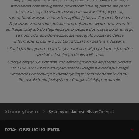
Mapy i bieżące informacje o natężeniu ruchu, usługi zdalnego
sterowania oraz inteligentne powiadomienia są płatne, ale przez
okres 3 lat są oferowane bezpłatnie dla kwalifikujących się
samochodów wyposażonych w aplikację NissanConnect Services.
Zapraszamy na stronę poświęconą pojazdom wyposażonym w tę
aplikację tutaj lub do sięgnięcia po broszurę dotyczącą konkretnego
samochodu, aby dowiedzieć się więcej. Aby uzyskać dalsze
informacje, prosimy o kontakt z lokalnym dealerem Nissana.
4
Funkcja dostępna na niektórych rynkach. Więcej informacji można
uzyskać u lokalnego dealera Nissana.
Google rezygnuje z działań konwersacyjnych dla Asystenta Google.
Od 13.06.2023 użytkownicy Asystenta Google nie będą już mogli
wchodzić w interakcje z kompatybilnymi samochodami z domu.
Pozostałe funkcje Asystenta Google działają normalnie.
Strona główna
Systemy pokładowe NissanConnect
DZIAŁ OBSŁUGI KLIENTA