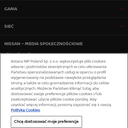
GAMA
SIEĆ
NISSAN – MEDIA SPOŁECZNOŚCIOWE
facebook
youtube
instagram
Astara NIP Poland Sp. z o.o. wykorzystuje pliki cookies
własne i podmiotów zewnętrznych w celu oferowania
Państwu spersonalizowanych usług w oparciu o profil
Strony globalne
wygenerowany na podstawie nawyków przeglądania
Mapa strony
strony, a także w celu gromadzenia informacji do celów
Serwis informacyjny
analitycznych. Możecie Państwo kliknąć tutaj, aby
dostosować swoje preferencje plików cookies i/lub
Deklaracja dostępności
zaakceptować użycie plików cookie poniżej. Aby
Strategia podatkowa
uzyskać więcej informacji, prosimy zapoznać się z naszą
Polityką Cookies
.
Prywatność
Chcę dostosować moje preferencje
Pliki cookie