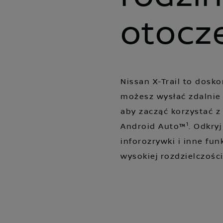
otocz
Nissan X-Trail to dosk
możesz wysłać zdalnie
aby zacząć korzystać z 
1
Android Auto™
. Odkryj
inforozrywki i inne fu
wysokiej rozdzielczości