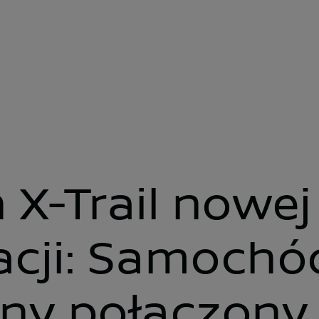
ości
 X-Trail nowej
acji: Samochó
nny połączony