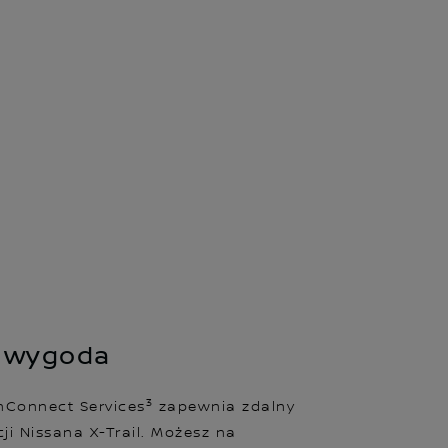
i wygoda
3
nConnect Services
zapewnia zdalny
ji Nissana X-Trail. Możesz na