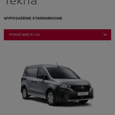
Tekna
WYPOSAŻENIE STANDARDOWE
POKAŻ WIĘCEJ
(
4
)