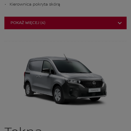
Kierownica pokryta skórą
POKAŻ WIĘCEJ
(
4
)