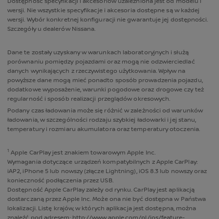
Dostępność specyfikacji i akcesoriów uzależniona jest od modelu i
wersji. Nie wszystkie specyfikacje i akcesoria dostępne są w każdej
wersji. Wybór konkretnej konfiguracji nie gwarantuje jej dostępności.
Szczegóły u dealerów Nissana.
Dane te zostały uzyskany w warunkach laboratoryjnych i służą
porównaniu pomiędzy pojazdami oraz mogą nie odzwierciedlać
danych wynikających z rzeczywistego użytkowania. Wpływ na
powyższe dane mogą mieć ponadto sposób prowadzenia pojazdu,
dodatkowe wyposażenie, warunki pogodowe oraz drogowe czy też
regularność i sposób realizacji przeglądów okresowych.
Podany czas ładowania może się różnić w zależności od warunków
ładowania, w szczególności rodzaju szybkiej ładowarki i jej stanu,
temperatury i rozmiaru akumulatora oraz temperatury otoczenia.
1
Apple CarPlay jest znakiem towarowym Apple Inc.
Wymagania dotyczące urządzeń kompatybilnych z Apple CarPlay:
iAP2, iPhone 5 lub nowszy (złącze Lightning), iOS 8.3 lub nowszy oraz
konieczność podłączenia przez USB.
Dostępność Apple CarPlay zależy od rynku. CarPlay jest aplikacją
dostarczaną przez Apple Inc. Może ona nie być dostępna w Państwa
lokalizacji. Listę krajów, w których aplikacja jest dostępna, można
znaleźć pod adresem: http://www.apple.com/pl/ios/feature-