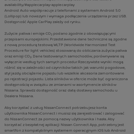
availability/#applecarplay-applecarplay
Android Auto współpracuje z telefonami z systemem Android 5.0
(Lollipop) lub nowszym i wymaga podłączenia urządzenia przez USB.
Dostępność Apple CarPlay zależy od rynku.
Zużycie paliwa i emisje CO
podano zgodnie z obowiązującymi
2
przepisami europejskimi. Przedstawione dane techniczne są zgodne
z nową procedurą testową WLTP (Worldwide Harmonized Test
Procedure for light vehicles) stosowaną do obliczania zużycia paliwa
oraz emisji CO
. Dane testowanych samochodów, porównywane są
2
wyłącznie według tych samych procedur.Rzeczywiste wyniki mogą
różnić się w zależności od czynników takich jak warunki pogodowe,
styl jazdy, obciążenie pojazdu lub wszelkie akcesoria zamontowane
po rejestracji pojazdu. Lista silników w ofercie może być ograniczona
dostępnością w związku ze zmianami w asortymencie silników
Nissana. Sprawdz dostępność oraz datę dostawy samochodu u
Dealera Nissana.
Aby korzystać z usług NissanConnect potrzebujesz konta
użytkownika NissanConnect i musisz się zarejestrować i zalogować
do NissanConnect za pomocą nazwy użytkownika i hasła. Aby
korzystać z bezpłatnej aplikacji Nissan Connect App, potrzebny jest
smartfon z kompatybilnym systemem operacyjnym iOS lub Android