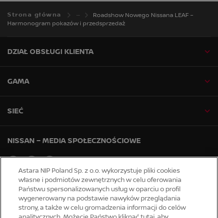
Strona główna
Roadshow Nowego Nissana LEAF –
Harmonogram pokazów i przedsprzedaż
DZIAŁ OBSŁUGI KLIENTA
GAMA
SIEĆ
NISSAN – MEDIA SPOŁECZNOŚCIOWE
facebook
youtube
instagram
Astara NIP Poland Sp. z o.o. wykorzystuje pliki cookies
własne i podmiotów zewnętrznych w celu oferowania
Państwu spersonalizowanych usług w oparciu o profil
Strony globalne
wygenerowany na podstawie nawyków przeglądania
Mapa strony
strony, a także w celu gromadzenia informacji do celów
Serwis informacyjny
analitycznych. Możecie Państwo kliknąć tutaj, aby