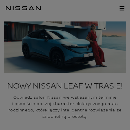
Pomiń,
aby
ROADSHOW NOWEGO
przejść
do
głównych
treści
NOWY NISSAN LEAF W TRASIE!
Odwiedź salon Nissan we wskazanym terminie
i osobiście poczuj charakter elektrycznego auta
rodzinnego, które łączy inteligentne rozwiązania ze
szlachetną prostotą.