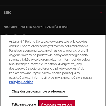
SIEĆ
NISSAN – MEDIA SPOŁECZNOŚCIOWE
facebook
youtube
instagram
Astara NIP Poland Sp. z o.o. wykorzystuje pliki cookies
własne i podmiotów zewnętrznych w celu oferowania
Państwu spersonalizowanych usług w oparciu o profil
Strony globalne
wygenerowany na podstawie nawyków przeglądania
Mapa strony
strony, a także w celu gromadzenia informacji do celów
Serwis informacyjny
analitycznych. Możecie Państwo kliknąć tutaj, aby
dostosować swoje preferencje plików cookies i/lub
Deklaracja dostępności
zaakceptować użycie plików cookie poniżej. Aby
Strategia podatkowa
uzyskać więcej informacji, prosimy zapoznać się z naszą
Polityką Cookies
.
Prywatność
Chcę dostosować moje preferencje
Pliki cookie
Regulamin
Tylko niezbędne
Akceptuję wszystkie
© Nissan 2026