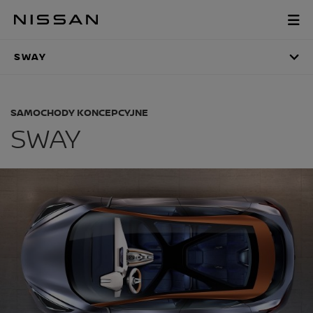
Pomiń,
aby
SWAY
przejść
do
SWAY
głównych
treści
SAMOCHODY KONCEPCYJNE
SWAY