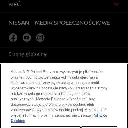
SIEĆ
NISSAN – MEDIA SPOŁECZNOŚCIOWE
Facebook
Youtube
Instagram
Strony globalne
Mapa strony
Astara NIP Poland Sp. z o.o. wykorzystuje pliki cookies
Serwis informacyjny
własne i podmiotów zewnętrznych w celu oferowania
Państwu spersonalizowanych usług w oparciu o profil
Deklaracja dostępności
wygenerowany na podstawie nawyków przeglądania strony,
a także w celu gromadzenia informacji do celów
Strategia podatkowa
analitycznych. Możecie Państwo kliknąć tutaj, aby
dostosować swoje preferencje plików cookies i/lub
zaakceptować użycie plików cookie poniżej. Aby uzyskać
Prywatność
więcej informacji, prosimy zapoznać się z naszą
Polityką
Cookies
.
Pliki cookie