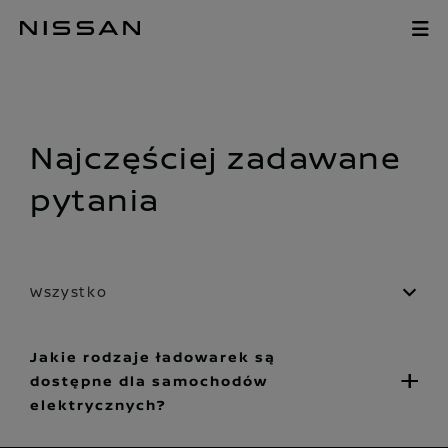
Pomiń,
aby
FAQ
przejść
do
głównych
treści
Najczęściej zadawane
pytania
Wszystko
Jakie rodzaje ładowarek są
dostępne dla samochodów
elektrycznych?