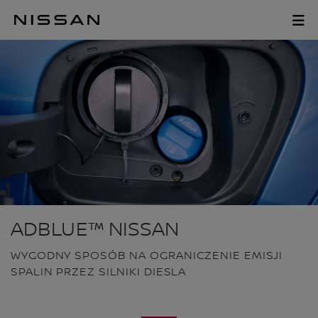
Pomiń,
aby
ADBLUE
przejść
do
głównych
treści
ADBLUE™ NISSAN
WYGODNY SPOSÓB NA OGRANICZENIE EMISJI
SPALIN PRZEZ SILNIKI DIESLA